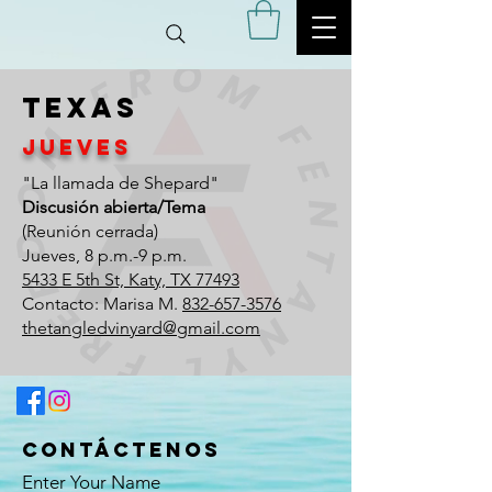
Texas
Jueves
"La llamada de Shepard"
Discusión abierta/Tema
(Reunión cerrada)
Jueves, 8 p.m.-9 p.m.
5433 E 5th St, Katy, TX 77493
Contacto: Marisa M.
832-657-3576
thetangledvinyard@gmail.com
Contáctenos
Enter Your Name